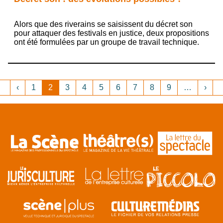
Alors que des riverains se saisissent du décret son
pour attaquer des festivals en justice, deux propositions
ont été formulées par un groupe de travail technique.
Pagination
Première page
Page précédente
Page
D
‹
1
2
3
4
5
6
7
8
9
…
›