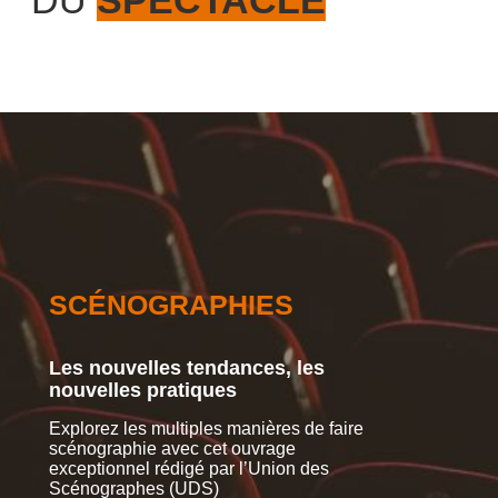
SCÉNOGRAPHIES
CR
Les nouvelles tendances, les
De n
nouvelles pratiques
fina
Explorez les multiples manières de faire
Musiqu
scénographie avec cet ouvrage
à l’af
exceptionnel rédigé par l’Union des
d’élig
Scénographes (UDS)