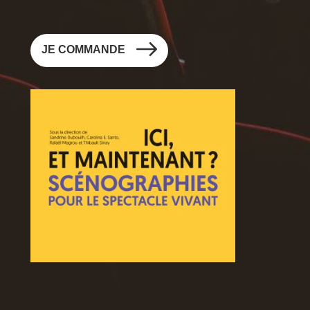
JE
JE COMMANDE
Image
Image