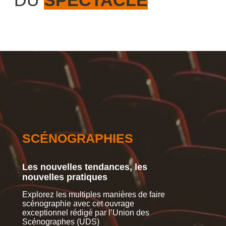
SCÉNOGRAPHIES
CR
Les nouvelles tendances, les
De n
nouvelles pratiques
fina
Explorez les multiples manières de faire
Musiqu
scénographie avec cet ouvrage
à l’af
exceptionnel rédigé par l’Union des
d’élig
Scénographes (UDS)