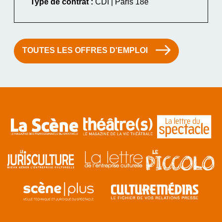
Type de contrat :
CDI | Paris 18e
TOUTES LES OFFRES D'EMPLOI