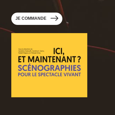
JE
JE COMMANDE
Image
Image