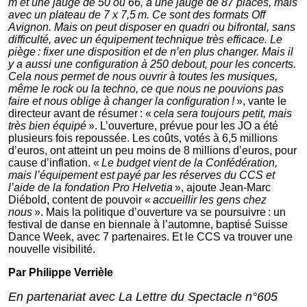
m et une jauge de 50 ou 66, à une jauge de 87 places, mais
avec un plateau de 7 x 7,5 m. Ce sont des formats Off
Avignon. Mais on peut disposer en quadri ou bifrontal, sans
difficulté, avec un équipement technique très efficace. Le
piège : fixer une disposition et de n’en plus changer. Mais il
y a aussi une configuration à 250 debout, pour les concerts.
Cela nous permet de nous ouvrir à toutes les musiques,
même le rock ou la techno, ce que nous ne pouvions pas
faire et nous oblige à changer la configuration !
», vante le
directeur avant de résumer : «
cela sera toujours petit, mais
très bien équipé
». L’ouverture, prévue pour les JO a été
plusieurs fois repoussée. Les coûts, votés à 6,5 millions
d’euros, ont atteint un peu moins de 8 millions d’euros, pour
cause d’inflation. «
Le budget vient de la Confédération,
mais l’équipement est payé par les réserves du CCS et
l’aide de la fondation Pro Helvetia
», ajoute Jean-Marc
Diébold, content de pouvoir «
accueillir les gens chez
nous
». Mais la politique d’ouverture va se poursuivre : un
festival de danse en biennale à l’automne, baptisé Suisse
Dance Week, avec 7 partenaires. Et le CCS va trouver une
nouvelle visibilité.
Par
Philippe Verrièle
En partenariat avec La Lettre du Spectacle n°605