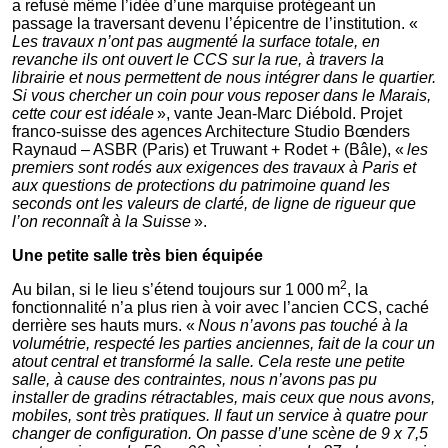
a refusé même l’idée d’une marquise protégeant un
passage la traversant devenu l’épicentre de l’institution. «
Les travaux n’ont pas augmenté la surface totale, en
revanche ils ont ouvert le CCS sur la rue, à travers la
librairie et nous permettent de nous intégrer dans le quartier.
Si vous chercher un coin pour vous reposer dans le Marais,
cette cour est idéale
», vante Jean-Marc Diébold. Projet
franco-suisse des agences Architecture Studio Bœnders
Raynaud – ASBR (Paris) et Truwant + Rodet + (Bâle), «
les
premiers sont rodés aux exigences des travaux à Paris et
aux questions de protections du patrimoine quand les
seconds ont les valeurs de clarté, de ligne de rigueur que
l’on reconnaît à la Suisse
».
Une petite salle très bien équipée
2
Au bilan, si le lieu s’étend toujours sur 1 000 m
, la
fonctionnalité n’a plus rien à voir avec l’ancien CCS, caché
derrière ses hauts murs. «
Nous n’avons pas touché à la
volumétrie, respecté les parties anciennes, fait de la cour un
atout central et transformé la salle. Cela reste une petite
salle, à cause des contraintes, nous n’avons pas pu
installer de gradins rétractables, mais ceux que nous avons,
mobiles, sont très pratiques. Il faut un service à quatre pour
changer de configuration. On passe d’une scène de 9 x 7,5