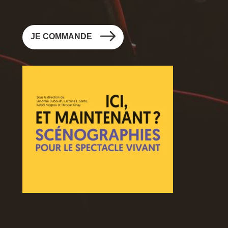
JE
JE COMMANDE
Image
Image