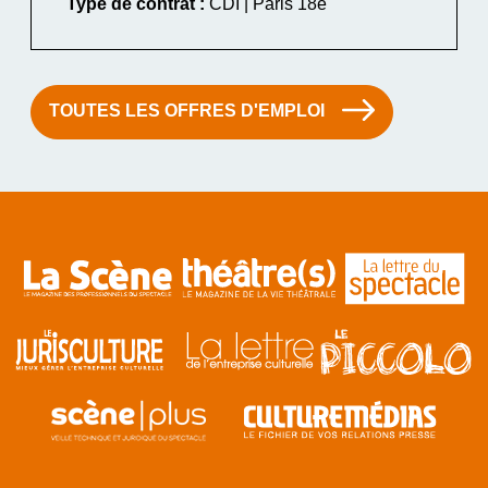
Type de contrat :
CDI | Paris 18e
TOUTES LES OFFRES D'EMPLOI