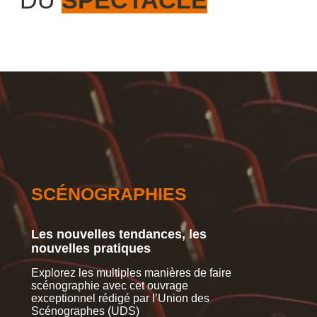
SCÉNOGRAPHIES
CR
Les nouvelles tendances, les
De n
nouvelles pratiques
fina
Explorez les multiples manières de faire
Musiqu
scénographie avec cet ouvrage
à l’af
exceptionnel rédigé par l’Union des
d’élig
Scénographes (UDS)