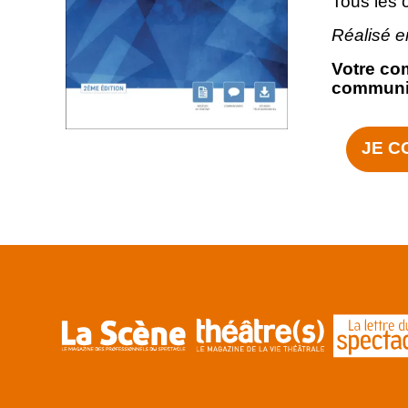
Tous les 
Réalisé e
Votre com
communiq
JE C