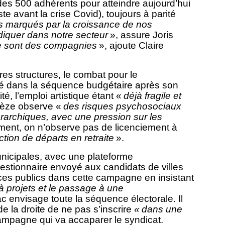
 des 500 adhérents pour atteindre aujourd’hui
e avant la crise Covid), toujours à parité
marqués par la croissance de nos
ndiquer dans notre secteur
», assure Joris
ce sont des compagnies
», ajoute Claire
es structures, le combat pour le
é dans la séquence budgétaire après son
é, l’emploi artistique étant «
déjà fragile et
uièze observe «
des risques psychosociaux
érarchiques, avec une pression sur les
oment, on n’observe pas de licenciement à
ion de départs en retraite
».
nicipales, avec une plateforme
tionnaire envoyé aux candidats de villes
rvices publics dans cette campagne en insistant
 projets et le passage à une
 envisage toute la séquence électorale. Il
e la droite de ne pas s’inscrire
« dans une
mpagne qui va accaparer le syndicat.