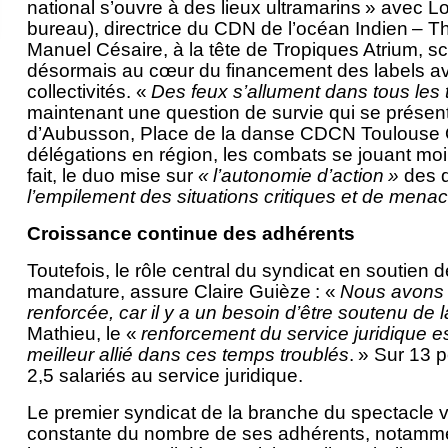
national s’ouvre à des lieux ultramarins » avec 
bureau), directrice du CDN de l’océan Indien – 
Manuel Césaire, à la tête de Tropiques Atrium, sc
désormais au cœur du financement des labels ave
collectivités. «
Des feux s’allument dans tous les t
maintenant une question de survie qui se présent
d’Aubusson, Place de la danse CDCN Toulouse Oc
délégations en région, les combats se jouant mo
fait, le duo mise sur
« l’autonomie d’action »
des 
l’empilement des situations critiques et de mena
Croissance continue des adhérents
Toutefois, le rôle central du syndicat en soutien 
mandature, assure Claire Guièze : «
Nous avons 
renforcée, car il y a un besoin d’être soutenu de 
Mathieu, le «
renforcement du service juridique est 
meilleur allié dans ces temps troublés
. » Sur 13
2,5 salariés au service juridique.
Le premier syndicat de la branche du spectacle 
constante du nombre de ses adhérents, notamme