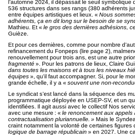
l’automne 2024, il dépassait le seuil symbolique
536 structures dans ses rangs (380 adhérents just
entre équipes artistiques et lieux. «
Nous sommes 
adhérents, ça en dit long sur le besoin de se sy
Mathieu. Et «
le gros des dernières adhésions, 
Guièze.
Et pour ces dernières, comme pour nombre d’autr
refinancement du Fonpeps (lire page 2), malmen
renouvellement pour trois ans, est une autre priorit
fragmenté
». Pour les patrons de lieux, Claire G
dans toutes les maisons et à tous les niveaux hi
équipes
», qu’il faut accompagner. Si, pour le m
grande échelle, il y a «
souvent une non-reconduct
Le syndicat s’est lancé dans la séquence des mu
programmatique déployée en USEP-SV, et un ques
identifiées. Il agit aussi avec le collectif Nos se
avec une mesure : «
le renoncement aux appels à
contractualisation pluriannuelle. »
Mais le Syndeac
craint notamment la volonté de certaines figures d
logique de barrage républicain
» en 2027. Une ca