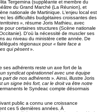
Lolita Tergemina (suppléante et membre du
Théâtre du Grand Marché (La Réunion), et
ène nationale de Martinique. L’enjeu local est
c les difficultés budgétaires croissantes des
erritoires »,
résume Joris Mathieu, avec
e pour certaines structures (Scène nationale
citanie). D’où la nécessité de muscler ses
ins au niveau du ministère cette année. De
délégués régionaux pour
« faire face a
ces qui pèsent
».
de ses adhérents reste un axe fort de la
un syndicat opérationnel avec une équipe
la part de nos adhérents
». Ainsi, illustre Joris
un signe très fort, car le droit va être notre
 permanents le Syndeac compte désormais
vivant public a connu une croissance
nt ces 5 dernières années. À