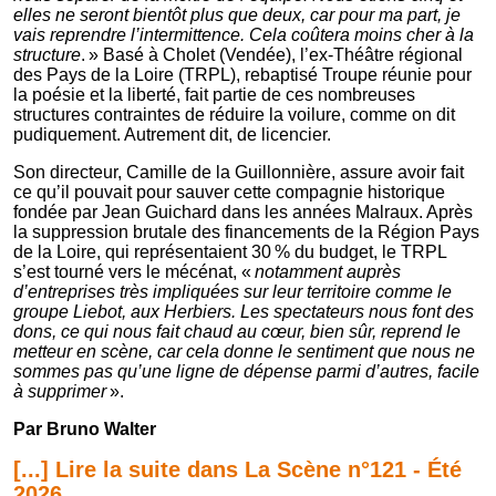
elles ne seront bientôt plus que deux, car pour ma part, je
vais reprendre l’intermittence. Cela coûtera moins cher à la
structure
. » Basé à Cholet (Vendée), l’ex-Théâtre régional
des Pays de la Loire (TRPL), rebaptisé Troupe réunie pour
la poésie et la liberté, fait partie de ces nombreuses
structures contraintes de réduire la voilure, comme on dit
pudiquement. Autrement dit, de licencier.
Son directeur, Camille de la Guillonnière, assure avoir fait
ce qu’il pouvait pour sauver cette compagnie historique
fondée par Jean Guichard dans les années Malraux. Après
la suppression brutale des financements de la Région Pays
de la Loire, qui représentaient 30 % du budget, le TRPL
s’est tourné vers le mécénat, «
notamment auprès
d’entreprises très impliquées sur leur territoire comme le
groupe Liebot, aux Herbiers. Les spectateurs nous font des
dons, ce qui nous fait chaud au cœur, bien sûr, reprend le
metteur en scène, car cela donne le sentiment que nous ne
sommes pas qu’une ligne de dépense parmi d’autres, facile
à supprimer
».
Par Bruno Walter
[...] Lire la suite dans La Scène n°121 - Été
2026