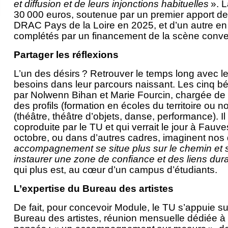
et diffusion et de leurs injonctions habituelles
». 
30 000 euros, soutenue par un premier apport de 
DRAC Pays de la Loire en 2025, et d’un autre en 
complétés par un financement de la scène conve
Partager les réflexions
L’un des désirs ? Retrouver le temps long avec les
besoins dans leur parcours naissant. Les cinq bé
par Nolwenn Bihan et Marie Fourcin, chargée de mé
des profils (formation en écoles du territoire ou 
(théâtre, théâtre d’objets, danse, performance). Il 
coproduite par le TU et qui verrait le jour à Fauv
octobre, ou dans d’autres cadres, imaginent nos d
accompagnement se situe plus sur le chemin et se
instaurer une zone de confiance et des liens durab
qui plus est, au cœur d’un campus d’étudiants.
L’expertise du Bureau des artistes
De fait, pour concevoir Module, le TU s’appuie s
Bureau des artistes, réunion mensuelle dédiée à o