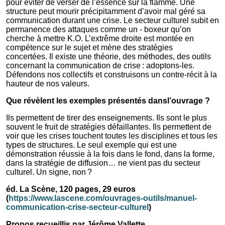
pour éviter de verser de l’essence sur la flamme. Une
structure peut mourir précipitamment d’avoir mal géré sa
communication durant une crise. Le secteur culturel subit en
permanence des attaques comme un - boxeur qu’on
cherche à mettre K.O. L’extrême droite est montée en
compétence sur le sujet et mène des stratégies
concertées. Il existe une théorie, des méthodes, des outils
concernant la communication de crise : adoptons-les.
Défendons nos collectifs et construisons un contre-récit à la
hauteur de nos valeurs.
Que révèlent les exemples présentés dansl’ouvrage ?
Ils permettent de tirer des enseignements. Ils sont le plus
souvent le fruit de stratégies défaillantes. Ils permettent de
voir que les crises touchent toutes les disciplines et tous les
types de structures. Le seul exemple qui est une
démonstration réussie à la fois dans le fond, dans la forme,
dans la stratégie de diffusion… ne vient pas du secteur
culturel. Un signe, non ?
éd. La Scène, 120 pages, 29 euros
(
https://www.lascene.com/ouvrages-outils/manuel-
communication-crise-secteur-culturel
)
Propos recueillis par Jérôme Vallette