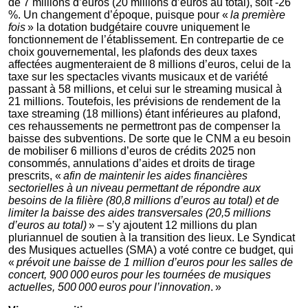
de 7 millions d’euros (20 millions d’euros au total), soit -26
%. Un changement d’époque, puisque pour «
la première
fois
» la dotation budgétaire couvre uniquement le
fonctionnement de l’établissement. En contrepartie de ce
choix gouvernemental, les plafonds des deux taxes
affectées augmenteraient de 8 millions d’euros, celui de la
taxe sur les spectacles vivants musicaux et de variété
passant à 58 millions, et celui sur le streaming musical à
21 millions. Toutefois, les prévisions de rendement de la
taxe streaming (18 millions) étant inférieures au plafond,
ces rehaussements ne permettront pas de compenser la
baisse des subventions. De sorte que le CNM a eu besoin
de mobiliser 6 millions d’euros de crédits 2025 non
consommés, annulations d’aides et droits de tirage
prescrits, «
afin de maintenir les aides financières
sectorielles à un niveau permettant de répondre aux
besoins de la filière (80,8 millions d’euros au total) et de
limiter la baisse des aides transversales (20,5 millions
d’euros au total)
» – s’y ajoutent 12 millions du plan
pluriannuel de soutien à la transition des lieux. Le Syndicat
des Musiques actuelles (SMA) a voté contre ce budget, qui
«
prévoit une baisse de 1 million d’euros pour les salles de
concert, 900 000 euros pour les tournées de musiques
actuelles, 500 000 euros pour l’innovation
. »