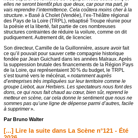
elles ne seront bientôt plus que deux, car pour ma part, je
vais reprendre l’intermittence. Cela coûtera moins cher à la
structure
. » Basé à Cholet (Vendée), l’ex-Théâtre régional
des Pays de la Loire (TRPL), rebaptisé Troupe réunie pour
la poésie et la liberté, fait partie de ces nombreuses
structures contraintes de réduire la voilure, comme on dit
pudiquement. Autrement dit, de licencier.
Son directeur, Camille de la Guillonnière, assure avoir fait
ce qu’il pouvait pour sauver cette compagnie historique
fondée par Jean Guichard dans les années Malraux. Après
la suppression brutale des financements de la Région Pays
de la Loire, qui représentaient 30 % du budget, le TRPL
s’est tourné vers le mécénat, «
notamment auprès
d’entreprises très impliquées sur leur territoire comme le
groupe Liebot, aux Herbiers. Les spectateurs nous font des
dons, ce qui nous fait chaud au cœur, bien sûr, reprend le
metteur en scène, car cela donne le sentiment que nous ne
sommes pas qu’une ligne de dépense parmi d’autres, facile
à supprimer
».
Par Bruno Walter
[...] Lire la suite dans La Scène n°121 - Été
2026