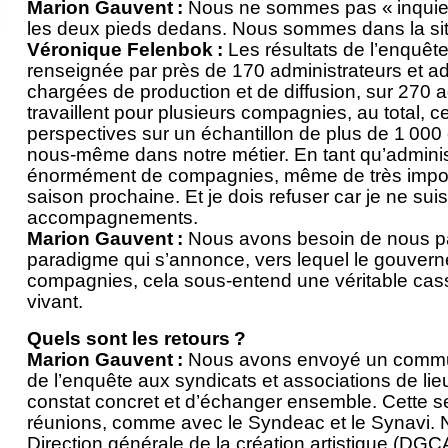
Marion Gauvent :
Nous ne sommes pas « inquiets
les deux pieds dedans. Nous sommes dans la sit
Véronique Felenbok :
Les résultats de l’enquête
renseignée par près de 170 administrateurs et a
chargées de production et de diffusion, sur 270
travaillent pour plusieurs compagnies, au total, 
perspectives sur un échantillon de plus de 1 000
nous-même dans notre métier. En tant qu’adminis
énormément de compagnies, même de très importa
saison prochaine. Et je dois refuser car je ne s
accompagnements.
Marion Gauvent :
Nous avons besoin de nous par
paradigme qui s’annonce, vers lequel le gouvern
compagnies, cela sous-entend une véritable cass
vivant.
Quels sont les retours ?
Marion Gauvent :
Nous avons envoyé un communi
de l’enquête aux syndicats et associations de lie
constat concret et d’échanger ensemble. Cette s
réunions, comme avec le Syndeac et le Synavi. 
Direction générale de la création artistique (DGCA