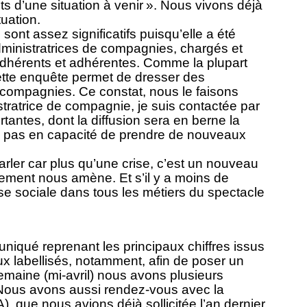
 d’une situation à venir ». Nous vivons déjà
uation.
 sont assez significatifs puisqu’elle a été
dministratrices de compagnies, chargés et
 adhérents et adhérentes. Comme la plupart
cette enquête permet de dresser des
 compagnies. Ce constat, nous le faisons
tratrice de compagnie, je suis contactée par
ntes, dont la diffusion sera en berne la
uis pas en capacité de prendre de nouveaux
ler car plus qu’une crise, c’est un nouveau
ement nous amène. Et s’il y a moins de
e sociale dans tous les métiers du spectacle
qué reprenant les principaux chiffres issus
ux labellisés, notamment, afin de poser un
emaine (mi-avril) nous avons plusieurs
Nous avons aussi rendez-vous avec la
), que nous avions déjà sollicitée l’an dernier